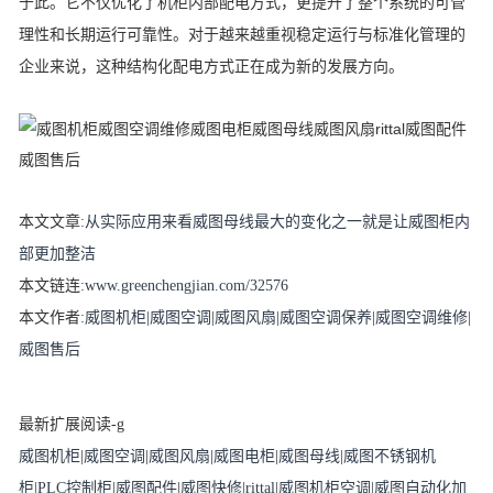
于此。它不仅优化了机柜内部配电方式，更提升了整个系统的可管
理性和长期运行可靠性。对于越来越重视稳定运行与标准化管理的
企业来说，这种结构化配电方式正在成为新的发展方向。
本文文章
:
从实际应用来看威图母线最大的变化之一就是让威图柜内
部更加整洁
本文链连
:
www.greenchengjian.com/32576
本文作者:
威图机柜
|
威图空调
|
威图风扇
|
威图空调保养
|
威图空调维修
|
威图售后
最新扩展阅读-g
威图机柜
|
威图空调
|
威图风扇
|
威图电柜
|
威图母线
|
威图不锈钢机
柜
|
PLC控制柜
|
威图配件
|
威图快修
|
rittal
|
威图机柜空调
|
威图自动化加