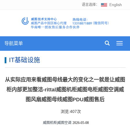
语言选择：
导航菜单
Toggl
navig
IT基础设施
从实际应用来看威图母线最大的变化之一就是让威图
柜内部更加整洁-rittal威图机柜威图电柜威图空调威
图风扇威图母线威图PDU威图售后
浏览:407次
威图机柜
|
威图空调
2026-05-08