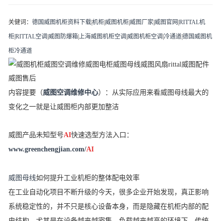
关健词：
德国威图机柜资料下载
|
机柜
|
威图机柜
|
威图厂家
|
威图官网
|
RITTAL机
柜
|
RITTAL空调
|
威图防爆箱
|
上海威图机柜空调
|
威图机柜空调
|
冷通道
|
德国威图机
柜冷通道
内容提要（
威图空调维修中心
）：
从实际应用来看威图母线最大的
变化之一就是让威图柜内部更加整洁
威图产品
未知型号
AI
快速选型方法入口：
www.greenchengjian.com/
AI
威图母线
如何提升工业机柜的整体配电效率
在工业自动化项目不断升级的今天，很多企业开始发现，真正影响
系统稳定性的，并不只是核心设备本身，而是隐藏在机柜内部的配
电结构。尤其是在设备越来越密集、负载越来越高的环境下，传统