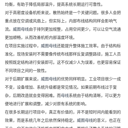
均衡，有助于降低局部温升，提高系统长期运行可靠性。
对于高密度设备机柜来说，散热始终是一个关键问题。很多人会把
重点放在空调或风扇上，但实际上，内部布线结构同样会影响气
流。
威图母线
由于排列更加规整，占用空间更少，可以让空气流通
更加顺畅，从而改善机柜内部温度环境。
在项目实施过程中，
威图母线
还能提升整体施工效率。由于结构标
准化，现场安装时不需要像传统布线那样反复调整路径，施工人员
按照既定结构进行安装即可。这不仅减少人为误差，也更容易保证
不同项目之间的一致性。
对于后期扩展来说，
威图母线
的优势同样明显。工业项目很少一成
不变，设备增加、系统升级都是常见情况。如果前期布线过于复
杂，后期改造就会变得困难。而
母线
系统由于结构清晰，可以更方
便地进行扩展和调整，减少对原有系统的影响。
在很多长期运行项目中，真正有价值的，并不是短时间内能看到的
效果，而是系统几年之后依然保持稳定。
威图母线
的意义，也正在