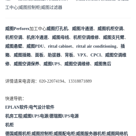
工中心
|
威图控制柜
|
威图过滤器
威图Perforex
加工中心
威图打孔机
、
威图冷通道
、
威图机柜空调
、
机柜空调
、
机房冷通道
、
威图母线
、
机柜空调维修
、
威图支托臂
、
威图悬壁
、
威图PDU
、
rittal cabinet
、
rittal air conditioning
、
插
箱
、
威图插箱
、
面板
、
助拔器
、
背板
、
VPX
、
CPCI
、
威图空调维
修
、
威图空调保养
、
威图UPS
、
威图空调维修
、
威图售后
详情请来电咨询：020-22074194、13318871889
快速导航：
EPLAN软件
|
电气设计软件
机房工程
|
威图UPS电源
|
德瑞图UPS电源
机柜
德国威图机柜
|
威图控制柜
|
威图配电柜
|
威图服务器机柜
|
威图网络机