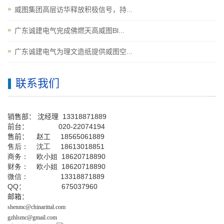
威图集团高层访华释放积极信号，持...
广东诚建电气完成佛燃天高威图Bl...
广东诚建电气为理文造纸提供威图空...
联系我们
销售部：
沈经理
13318871889
前台
：
020-22074194
售前： 赵工
18565061889
售后： 沈工 18613018851
商务： 欧小姐 18620718890
财务： 欧小姐 18620718890
微信： 13318871889
QQ
： 675037960
邮箱：
shenmc@chinarittal.com
gzhlsmc@gmail.com