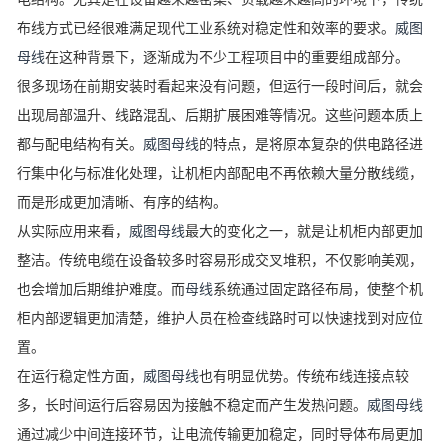
布线方式已经很难满足现代工业系统对稳定性和效率的要求。
威图
母线
在这种背景下，逐渐成为不少工程项目中的重要组成部分。
很多现场在前期安装时看起来没有问题，但运行一段时间后，就会
出现局部温升、线路混乱、后期扩展困难等情况。这些问题本质上
都与配电结构有关。
威图母线
的特点，是将原本复杂的供电路径进
行集中化与标准化处理，让机柜内部配电不再依赖大量分散线缆，
而是形成更加清晰、有序的结构。
从实际应用来看，
威图母线
最大的变化之一，就是让机柜内部更加
整洁。传统电缆在设备较多时容易形成交叉堆积，不仅影响美观，
也会增加后期维护难度。而
母线
系统通过固定路径布局，使整个机
柜内部逻辑更加清楚，维护人员在检查线路时可以快速找到对应位
置。
在运行稳定性方面，
威图母线
也有明显优势。传统布线连接点较
多，长时间运行后容易因为接触不稳定而产生发热问题。
威图母线
通过减少中间连接环节，让电流传输更加稳定，同时导体布局更加