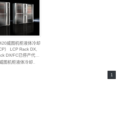
11420威图机柜液体冷却
P） LCP Rack DX,
ack DX/FC已停产代替
代
:威图机柜液体冷却..
20/SK3313.420rittal
调维修威图电柜威图母
1
风扇威图PDU威图售后
SK3311.420