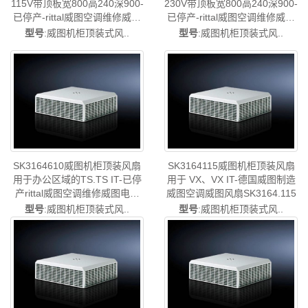
115V带顶板宽800高240深900-
230V带顶板宽800高240深900-
已停产-rittal威图空调维修威图
已停产-rittal威图空调维修威图
机柜威图电柜威图风扇威图
机柜威图电柜威图风扇威图
型号
:威图机柜顶装式风..
型号
:威图机柜顶装式风..
PDU威图配件威图售后
PDU威图配件威图售后
SK3164.810
SK3164.820
SK3164610威图机柜顶装风扇
SK3164115威图机柜顶装风扇
用于办公区域的TS.TS IT-已停
用于 VX、VX IT-德国威图制造
产rittal威图空调维修威图电柜
威图空调威图风扇SK3164.115
威图母线威图风扇威图PDU威
型号
:威图机柜顶装式风..
型号
:威图机柜顶装式风..
图售后SK3164.610