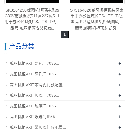
SK3164230威图机柜顶装风扇
SK3164620威图机柜顶装风扇
230V带顶板宽511高227深511
用于办公区域的TS、TS IT-德
用于办公区域的TS、TS IT代替
国威图制造威图机柜威图风扇
代型号
SK3164.620
型号
:威图柜顶安装风扇..
型号
:威图机柜顶装式风..
SK3166230/SK3166.230-已停
1
产-rittal威图空调维修机柜威图
电柜威图母线威图风扇威图售
产品分类
后SK3164.230
+
威图机柜VXIT网孔门7035...
+
威图机柜VXIT网孔门7035...
+
威图机柜VXIT带网孔门预配置...
+
威图机柜VXIT玻璃门7035...
+
威图机柜VXIT玻璃门7035...
+
威图机柜VXIT玻璃门IP55...
+
威图机柜VXIT带玻璃门预配置...