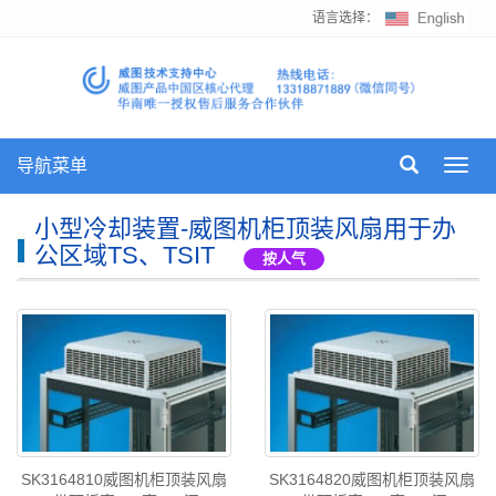
语言选择：
导航菜单
Toggl
navig
小型冷却装置-威图机柜顶装风扇用于办
公区域TS、TSIT
按人气
SK3164810威图机柜顶装风扇
SK3164820威图机柜顶装风扇