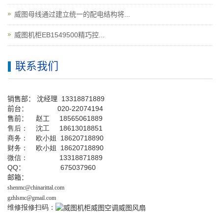
威图母线通过建立统一的配电结构将...
威图机柜EB1549500精巧控...
联系我们
销售部：
沈经理
13318871889
前台
：
020-22074194
售前： 赵工
18565061889
售后： 沈工 18613018851
商务： 欧小姐 18620718890
财务： 欧小姐 18620718890
微信： 13318871889
QQ
： 675037960
邮箱：
shenmc@chinarittal.com
gzhlsmc@gmail.com
维修报修扫码：