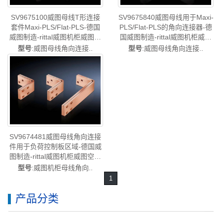
SV9675100威图母线T形连接
SV9675840威图母线用于Maxi-
套件Maxi-PLS/Flat-PLS-德国
PLS/Flat-PLS的角向连接器-德
威图制造-rittal威图机柜威图空
国威图制造-rittal威图机柜威图
调维修威图电柜威图风扇威图
空调维修威图电柜威图风扇威
型号
:威图母线角向连接..
型号
:威图母线角向连接..
PDU威图配件威图售
图PDU威图配件威图售
SV9675.100
SV9675.840
SV9674481威图母线角向连接
件用于负荷控制板区域-德国威
图制造-rittal威图机柜威图空调
维修威图电柜威图风扇威图
型号
:威图机柜母线角向..
PDU威图配件威图售后
1
SV9674.481
产品分类