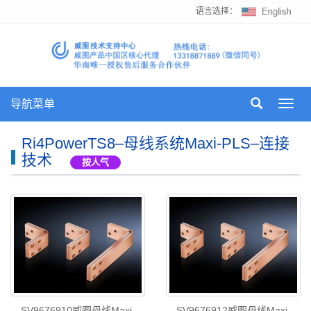
语言选择：
导航菜单
Toggl
navig
Ri4PowerTS8–母线系统Maxi-PLS–连接
技术
按人气
SV9676910威图母线Maxi-
SV9676912威图母线Maxi-