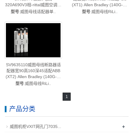
(XT1) Allen Bradley (140G-G)
320A690V3相-rittal威图空调维
Siemens (3VA10, 3VA11,
修威图电柜威图母线威图风扇
型号
:威图母线RiLi..
型号
:威图母线适配器单..
3VA51)-德国威图制造-rittal威
威图PDU威图售后SV9677.930
图空调维修威图电柜威图母线
威图风扇威图PDU威图售后
SV9635.100
SV9635110威图母线断路器适
配器宽90高160深45适配ABB
(XT2) Allen Bradley (140G-H)
Eaton (NZM1)-德国威图制造-
型号
:威图母线RiLi..
rittal威图空调维修威图电柜威
图母线威图风扇威图PDU威图
1
售后SV9635.110
产品分类
+
威图机柜VXIT网孔门7035...