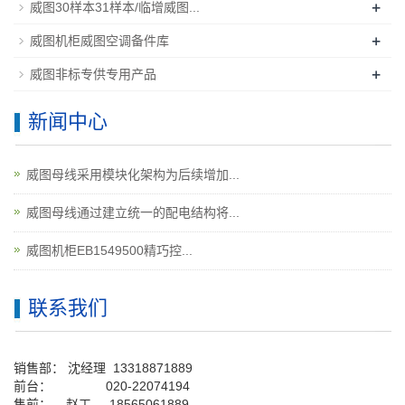
+
威图30样本31样本/临增威图...
+
威图机柜威图空调备件库
+
威图非标专供专用产品
新闻中心
威图母线采用模块化架构为后续增加...
威图母线通过建立统一的配电结构将...
威图机柜EB1549500精巧控...
联系我们
销售部：
沈经理
13318871889
前台
：
020-22074194
售前： 赵工
18565061889