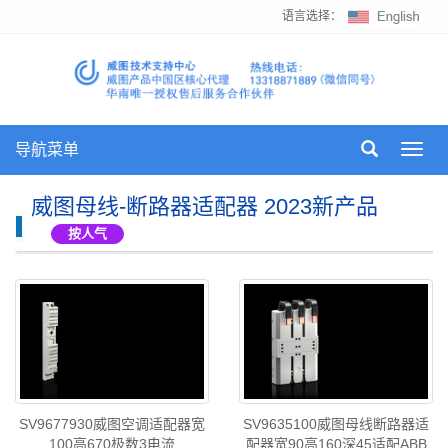
语言选择：
导航菜单
Toggl
navig
威图母线-断路器适配器 2023新产品
按人气
SV9635100威图母线断路器适
SV9677930威图空调适配器宽
配器宽90高160深45适配ABB
100高670极数3电流