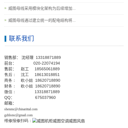
威图母线采用模块化架构为后续增加...
威图母线通过建立统一的配电结构将...
联系我们
销售部：
沈经理
13318871889
前台
：
020-22074194
售前： 赵工
18565061889
售后： 沈工 18613018851
商务： 欧小姐 18620718890
财务： 欧小姐 18620718890
微信： 13318871889
QQ
： 675037960
邮箱：
shenmc@chinarittal.com
gzhlsmc@gmail.com
维修报修扫码：