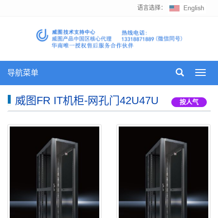
语言选择：
导航菜单
Toggl
navig
威图FR IT机柜-网孔门42U47U
按人气