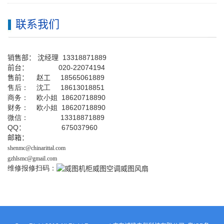
联系我们
销售部：
沈经理
13318871889
前台
：
020-22074194
售前： 赵工
18565061889
售后： 沈工 18613018851
商务： 欧小姐 18620718890
财务： 欧小姐 18620718890
微信： 13318871889
QQ
： 675037960
邮箱：
shenmc@chinarittal.com
gzhlsmc@gmail.com
维修报修扫码：