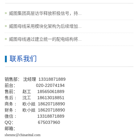
威图集团高层访华释放积极信号，持...
威图母线采用模块化架构为后续增加...
威图母线通过建立统一的配电结构将...
联系我们
销售部：
沈经理
13318871889
前台
：
020-22074194
售前： 赵工
18565061889
售后： 沈工 18613018851
商务： 欧小姐 18620718890
财务： 欧小姐 18620718890
微信： 13318871889
QQ
： 675037960
邮箱：
shenmc@chinarittal.com