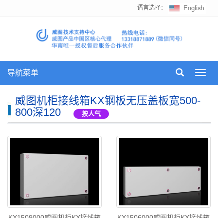
语言选择：
导航菜单
Toggl
navig
威图机柜接线箱KX钢板无压盖板宽500-
800深120
按人气
KX1509000威图机柜KX接线箱
KX1506000威图机柜KX接线箱