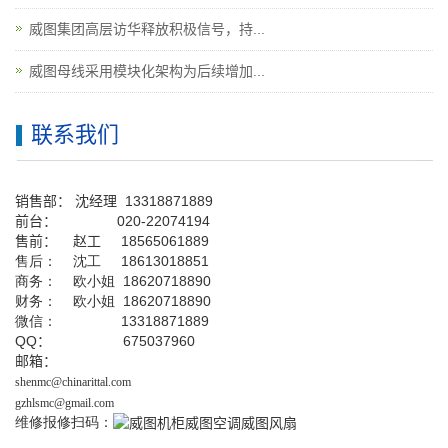
威图集团高层访华释放积极信号，持...
威图母线采用模块化架构为后续增加...
联系我们
销售部：
沈经理
13318871889
前台
：
020-22074194
售前： 赵工
18565061889
售后： 沈工 18613018851
商务： 欧小姐 18620718890
财务： 欧小姐 18620718890
微信： 13318871889
QQ
： 675037960
邮箱：
shenmc@chinarittal.com
gzhlsmc@gmail.com
维修报修扫码：