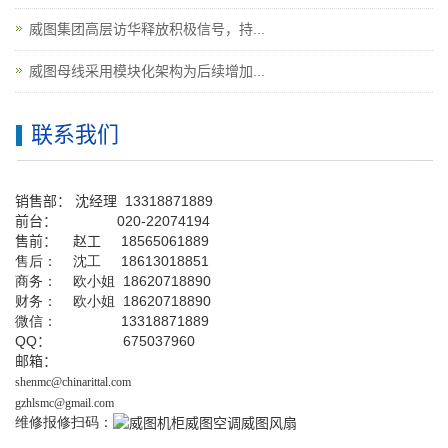
威图集团高层访华释放积极信号，持...
威图母线采用模块化架构为后续增加...
联系我们
销售部：
沈经理
13318871889
前台
：
020-22074194
售前： 赵工
18565061889
售后： 沈工 18613018851
商务： 欧小姐 18620718890
财务： 欧小姐 18620718890
微信： 13318871889
QQ
： 675037960
邮箱：
shenmc@chinarittal.com
gzhlsmc@gmail.com
维修报修扫码：