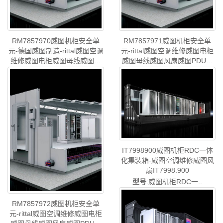
RM7857970威图机柜安全单
RM7857971威图机柜安全单
元-德国威图制造-rittal威图空调
元-rittal威图空调维修威图电柜
维修威图电柜威图母线威图风
威图母线威图风扇威图PDU威
扇威图PDU威图售后
图售后RM7857.971
型号
:威图机柜安全单元..
型号
:威图机柜安全单元..
RM7857.970
IT7998900威图机柜RDC一体
化集装箱-威图空调维修威图风
扇IT7998.900
型号
:威图机柜RDC一..
RM7857972威图机柜安全单
元-rittal威图空调维修威图电柜