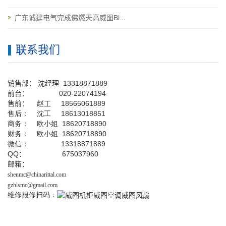
广东诚建电气完成佛燃天高威图Bl...
联系我们
销售部：
沈经理
13318871889
前台
：
020-22074194
售前： 赵工
18565061889
售后： 沈工 18613018851
商务： 欧小姐 18620718890
财务： 欧小姐 18620718890
微信： 13318871889
QQ
： 675037960
邮箱：
shenmc@chinarittal.com
gzhlsmc@gmail.com
维修报修扫码：