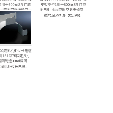
用于600宽SR IT威
支架类型1用于800宽SR IT威
ittal威图空调维修威图
图电柜-rittal威图空调维修威图
线威图风扇威图售后
柜威图母线威图风扇威图售后
威图机柜顶部理线..
型号
:威图机柜顶部理线..
SR1194.754
SR1194.447
0500威图机柜过长电缆
高151深75固定尺寸
图制造-rittal威图空
柜威图电柜威图母线
威图机柜过长电缆..
图风扇威图售后
DK7220.500