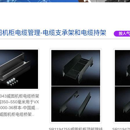
图机柜电缆管理-电缆支承架和电缆持架
按人气
02043威图机柜电缆桥架
350–550毫米用于VX
8000-36样本-中国威图
ttal威图机柜威图空调维
:威图机柜电缆桥架..
电柜威图风扇威图PDU
图配件威图售后
SR1194755威图机柜顶部理线
SR119