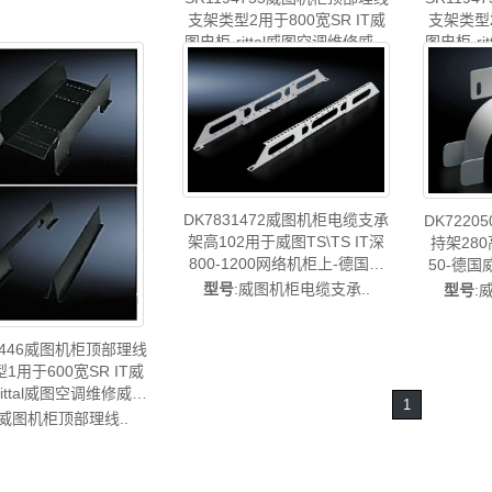
DK5302.043
支架类型2用于800宽SR IT威
支架类型2
图电柜-rittal威图空调维修威图
图电柜-r
柜威图母线威图风扇威图售后
柜威图母
型号
:威图机柜顶部理线..
型号
:
SR1194.755
DK7831472威图机柜电缆支承
DK722
架高102用于威图TS\TS IT深
持架280
800-1200网络机柜上-德国威
50-德国威
图制造-rittal威图空调维修机柜
调维修机
型号
:威图机柜电缆支承..
型号
:
威图电柜威图母线威图风扇威
威
图售后DK7831.472
94446威图机柜顶部理线
1用于600宽SR IT威
ittal威图空调维修威图
1
母线威图风扇威图售后
:威图机柜顶部理线..
SR1194.446