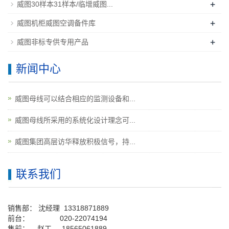
+
威图30样本31样本/临增威图...
+
威图机柜威图空调备件库
+
威图非标专供专用产品
新闻中心
威图母线可以结合相应的监测设备和...
威图母线所采用的系统化设计理念可...
威图集团高层访华释放积极信号，持...
联系我们
销售部：
沈经理
13318871889
前台
：
020-22074194
售前： 赵工
18565061889